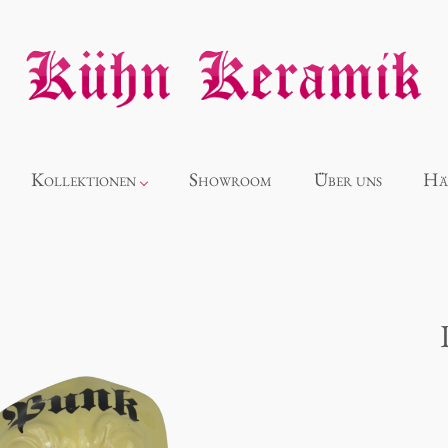
Kollektionen
Showroom
Über uns
Hä
Neuheiten
Alice
Panthéon
Souvenir