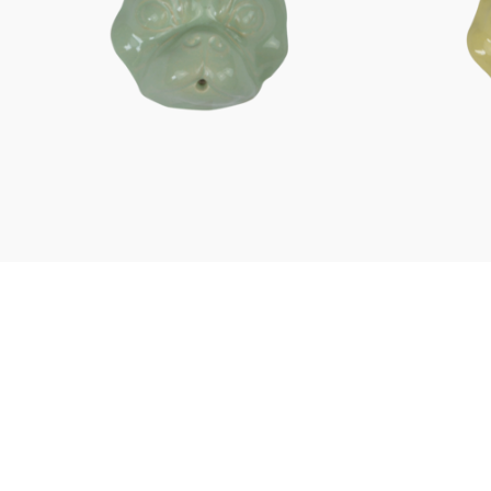
Figuren
Berliner Duft
Einzelstücke