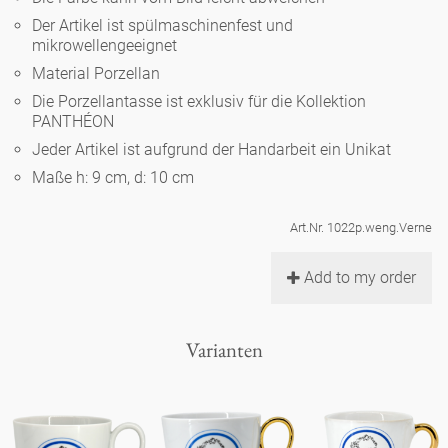
Noël
Teekanne
Vasen 'de Luxe'
Der Artikel ist spülmaschinenfest und
Porzellan
Goldener Käfig
Humor
Hände und Füße
mikrowellengeeignet
Unpraktisch
Runde Teller - weiß
Material Porzellan
Vasen
Ozean
Korb 'de Luxe'
klassische Musiker
Bad
Die Porzellantasse ist exklusiv für die Kollektion
Ovale Teller - weiß
Spielen
Figuren
PANTHÉON
Fressnapf
Schalen 'de Luxe'
Jeder Artikel ist aufgrund der Handarbeit ein Unikat
zeitgenössische Musiker
Schnickschnack
Runde Teller 'de Luxe'
Dies & Das
Schachspiel Alice
Maße h: 9 cm, d: 10 cm
Berliner Duft
Hors d'Œvre
Kleine Kaffeetasse 'Glam'
Präsentation
Tiefe Teller - weiß
Buchstaben
Art.Nr. 1022p.weng.Verne
Porzellanfiguren
Einzelstücke
Espressotassen 'Glam'
Räucherstäbchenhalter
Add to my order
Ovale Teller 'de Luxe'
Himmel
Alices Schachspiel 'de Luxe'
Lange Teller 'de Luxe'
Besteck
Varianten
noch mehr Figuren