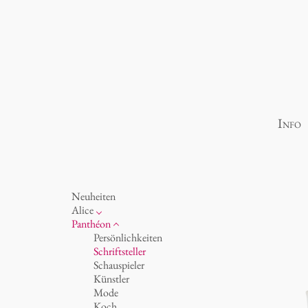
Info
Neuheiten
Alice
Porzellan
Panthéon
Ozean
Persönlichkeiten
Tassen 'Glam' weiß
Schriftsteller
Tassen - weiß
Schauspieler
Tassen 'Glam'
Künstler
Tassen 'de Luxe'
Mode
Becher
Koch