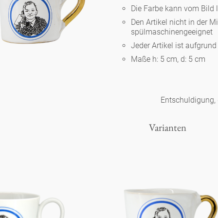
Die Farbe kann vom Bild 
Den Artikel nicht in der M
Berlin
spülmaschinengeeignet
Jeder Artikel ist aufgrun
Maße h: 5 cm, d: 5 cm
Slumberland
Karlos
Entschuldigung, d
Varianten
Babylon
Praktisch
Unpraktisch