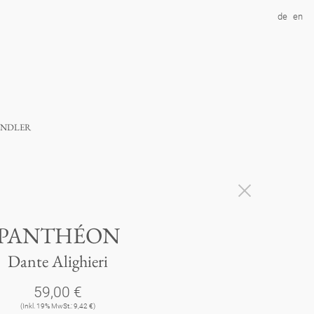
de
en
ndler
PANTHÉON
Dante Alighieri
59,00 €
(Inkl. 19% MwSt.: 9,42 €)