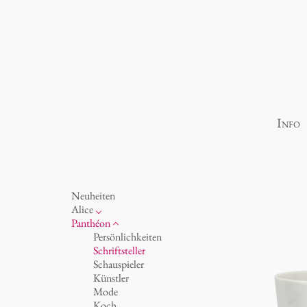
Info
Neuheiten
Alice
Porzellan
Panthéon
Ozean
Persönlichkeiten
Tassen 'Glam' weiß
Schriftsteller
Tassen - weiß
Schauspieler
Tassen 'Glam'
Künstler
Tassen 'de Luxe'
Mode
Becher
Koch