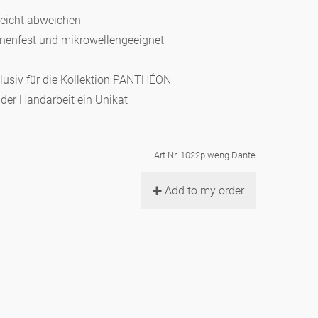
leicht abweichen
hinenfest und mikrowellengeeignet
klusiv für die Kollektion PANTHÉON
d der Handarbeit ein Unikat
Art.Nr. 1022p.weng.Dante
Add to my order