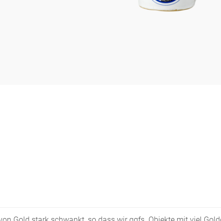
s von Gold stark schwankt, so dass wir ggfs. Objekte mit viel Go