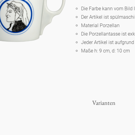
Die Farbe kann vom Bild 
Der Artikel ist spülmasc
Berlin
Material Porzellan
Die Porzellantasse ist ex
Slumberland
Jeder Artikel ist aufgrun
Maße h: 9 cm, d: 10 cm
Karlos
Babylon
Praktisch
Varianten
Unpraktisch