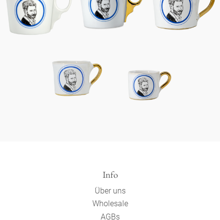
Info
Über uns
Wholesale
AGBs