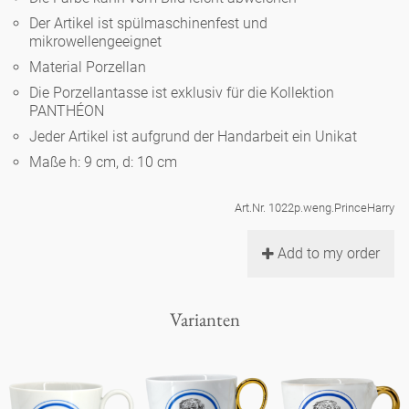
Noël
Teekanne
Vasen 'de Luxe'
Der Artikel ist spülmaschinenfest und
Porzellan
Goldener Käfig
Humor
Hände und Füße
mikrowellengeeignet
Unpraktisch
Runde Teller - weiß
Material Porzellan
Vasen
Ozean
Korb 'de Luxe'
klassische Musiker
Bad
Die Porzellantasse ist exklusiv für die Kollektion
Ovale Teller - weiß
Spielen
Figuren
PANTHÉON
Fressnapf
Schalen 'de Luxe'
Jeder Artikel ist aufgrund der Handarbeit ein Unikat
zeitgenössische Musiker
Schnickschnack
Runde Teller 'de Luxe'
Dies & Das
Schachspiel Alice
Maße h: 9 cm, d: 10 cm
Berliner Duft
Hors d'Œvre
Kleine Kaffeetasse 'Glam'
Präsentation
Tiefe Teller - weiß
Buchstaben
Art.Nr. 1022p.weng.PrinceHarry
Porzellanfiguren
Einzelstücke
Espressotassen 'Glam'
Räucherstäbchenhalter
Add to my order
Ovale Teller 'de Luxe'
Himmel
Alices Schachspiel 'de Luxe'
Lange Teller 'de Luxe'
Besteck
Varianten
noch mehr Figuren