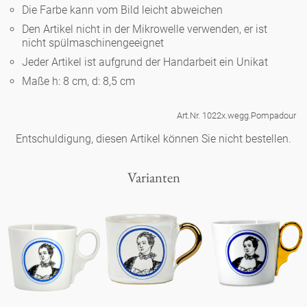
Noël
Teekanne
Die Farbe kann vom Bild leicht abweichen
Vasen 'de Luxe'
Porzellan
Goldener Käfig
Humor
Hände und Füße
Den Artikel nicht in der Mikrowelle verwenden, er ist
Unpraktisch
Runde Teller - weiß
nicht spülmaschinengeeignet
Vasen
Ozean
Korb 'de Luxe'
Jeder Artikel ist aufgrund der Handarbeit ein Unikat
klassische Musiker
Bad
Ovale Teller - weiß
Spielen
Figuren
Maße h: 8 cm, d: 8,5 cm
Fressnapf
Schalen 'de Luxe'
zeitgenössische Musiker
Schnickschnack
Runde Teller 'de Luxe'
Dies & Das
Art.Nr. 1022x.wegg.Pompadour
Schachspiel Alice
Berliner Duft
Entschuldigung, diesen Artikel können Sie nicht bestellen.
Hors d'Œvre
Kleine Kaffeetasse 'Glam'
Präsentation
Tiefe Teller - weiß
Buchstaben
Porzellanfiguren
Einzelstücke
Varianten
Espressotassen 'Glam'
Räucherstäbchenhalter
Ovale Teller 'de Luxe'
Himmel
Alices Schachspiel 'de Luxe'
Lange Teller 'de Luxe'
Besteck
noch mehr Figuren