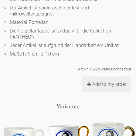
Noël
Teekanne
Vasen 'de Luxe'
Der Artikel ist spülmaschinenfest und
Porzellan
Goldener Käfig
Humor
Hände und Füße
mikrowellengeeignet
Unpraktisch
Runde Teller - weiß
Material Porzellan
Vasen
Ozean
Korb 'de Luxe'
klassische Musiker
Bad
Die Porzellantasse ist exklusiv für die Kollektion
Ovale Teller - weiß
Spielen
Figuren
PANTHÉON
Fressnapf
Schalen 'de Luxe'
Jeder Artikel ist aufgrund der Handarbeit ein Unikat
zeitgenössische Musiker
Schnickschnack
Runde Teller 'de Luxe'
Dies & Das
Schachspiel Alice
Maße h: 9 cm, d: 10 cm
Berliner Duft
Hors d'Œvre
Kleine Kaffeetasse 'Glam'
Präsentation
Tiefe Teller - weiß
Buchstaben
Art.Nr. 1022p.weng.Pompadour
Porzellanfiguren
Einzelstücke
Espressotassen 'Glam'
Räucherstäbchenhalter
Add to my order
Ovale Teller 'de Luxe'
Himmel
Alices Schachspiel 'de Luxe'
Lange Teller 'de Luxe'
Besteck
Varianten
noch mehr Figuren