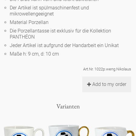
Noël
Teekanne
Vasen 'de Luxe'
Der Artikel ist spülmaschinenfest und
Porzellan
Goldener Käfig
Humor
Hände und Füße
mikrowellengeeignet
Unpraktisch
Runde Teller - weiß
Material Porzellan
Vasen
Ozean
Korb 'de Luxe'
klassische Musiker
Bad
Die Porzellantasse ist exklusiv für die Kollektion
Ovale Teller - weiß
Spielen
Figuren
PANTHÉON
Fressnapf
Schalen 'de Luxe'
Jeder Artikel ist aufgrund der Handarbeit ein Unikat
zeitgenössische Musiker
Schnickschnack
Runde Teller 'de Luxe'
Dies & Das
Schachspiel Alice
Maße h: 9 cm, d: 10 cm
Berliner Duft
Hors d'Œvre
Kleine Kaffeetasse 'Glam'
Präsentation
Tiefe Teller - weiß
Buchstaben
Art.Nr. 1022p.weng.Nikolaus
Porzellanfiguren
Einzelstücke
Espressotassen 'Glam'
Räucherstäbchenhalter
Add to my order
Ovale Teller 'de Luxe'
Himmel
Alices Schachspiel 'de Luxe'
Lange Teller 'de Luxe'
Besteck
Varianten
noch mehr Figuren