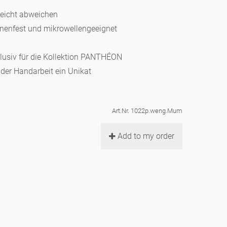
leicht abweichen
hinenfest und mikrowellengeeignet
klusiv für die Kollektion PANTHÉON
d der Handarbeit ein Unikat
Art.Nr. 1022p.weng.Mum
Add to my order