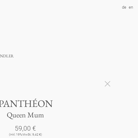
de
en
ndler
PANTHÉON
Queen Mum
59,00 €
(Inkl. 19% MwSt.: 9,42 €)