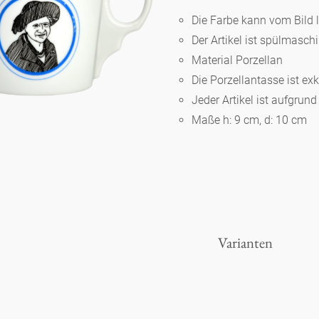
Die Farbe kann vom Bild 
Der Artikel ist spülmasc
Berlin
Material Porzellan
Die Porzellantasse ist ex
Slumberland
Jeder Artikel ist aufgrun
Maße h: 9 cm, d: 10 cm
Karlos
Babylon
Praktisch
Varianten
Unpraktisch