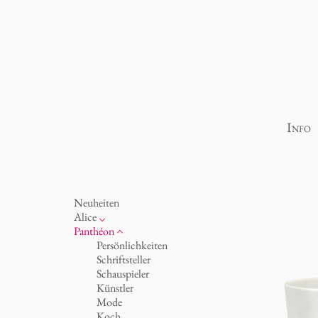
Info
Neuheiten
Alice
Porzellan
Panthéon
Ozean
Persönlichkeiten
Tassen 'Glam' weiß
Schriftsteller
Tassen - weiß
Schauspieler
Tassen 'Glam'
Künstler
Tassen 'de Luxe'
Mode
Becher
Koch