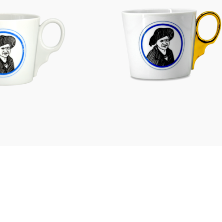
Figuren
Berliner Duft
Einzelstücke