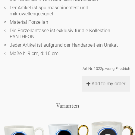
Noël
Teekanne
Vasen 'de Luxe'
Der Artikel ist spülmaschinenfest und
Porzellan
Goldener Käfig
Humor
Hände und Füße
mikrowellengeeignet
Unpraktisch
Runde Teller - weiß
Material Porzellan
Vasen
Ozean
Korb 'de Luxe'
klassische Musiker
Bad
Die Porzellantasse ist exklusiv für die Kollektion
Ovale Teller - weiß
Spielen
Figuren
PANTHÉON
Fressnapf
Schalen 'de Luxe'
Jeder Artikel ist aufgrund der Handarbeit ein Unikat
zeitgenössische Musiker
Schnickschnack
Runde Teller 'de Luxe'
Dies & Das
Schachspiel Alice
Maße h: 9 cm, d: 10 cm
Berliner Duft
Hors d'Œvre
Kleine Kaffeetasse 'Glam'
Präsentation
Tiefe Teller - weiß
Buchstaben
Art.Nr. 1022p.weng.Friedrich
Porzellanfiguren
Einzelstücke
Espressotassen 'Glam'
Räucherstäbchenhalter
Add to my order
Ovale Teller 'de Luxe'
Himmel
Alices Schachspiel 'de Luxe'
Lange Teller 'de Luxe'
Besteck
Varianten
noch mehr Figuren