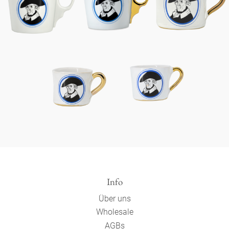
Info
Über uns
Wholesale
AGBs