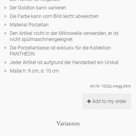
Noël
Teekanne
Vasen 'de Luxe'
Der Goldton kann variieren
Porzellan
Goldener Käfig
Humor
Hände und Füße
Unpraktisch
Runde Teller - weiß
Die Farbe kann vom Bild leicht abweichen
Vasen
Material Porzellan
Ozean
Korb 'de Luxe'
klassische Musiker
Bad
Ovale Teller - weiß
Spielen
Den Artikel nicht in der Mikrowelle verwenden, er ist
Figuren
nicht spülmaschinengeeignet
Fressnapf
Schalen 'de Luxe'
zeitgenössische Musiker
Schnickschnack
Die Porzellantasse ist exklusiv für die Kollektion
Runde Teller 'de Luxe'
Dies & Das
Schachspiel Alice
PANTHÉON
Berliner Duft
Hors d'Œvre
Jeder Artikel ist aufgrund der Handarbeit ein Unikat
Kleine Kaffeetasse 'Glam'
Präsentation
Tiefe Teller - weiß
Buchstaben
Porzellanfiguren
Maße h: 9 cm, d: 10 cm
Einzelstücke
Espressotassen 'Glam'
Räucherstäbchenhalter
Ovale Teller 'de Luxe'
Himmel
Art.Nr. 1022p.wegg.d'Arc
Alices Schachspiel 'de Luxe'
Add to my order
Lange Teller 'de Luxe'
Besteck
noch mehr Figuren
Varianten