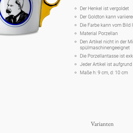
Der Henkel ist vergoldet
Der Goldton kann variier
Berlin
Die Farbe kann vom Bild 
Material Porzellan
Slumberland
Den Artikel nicht in der M
spülmaschinengeeignet
Die Porzellantasse ist ex
Karlos
Jeder Artikel ist aufgrun
Maße h: 9 cm, d: 10 cm
Babylon
Praktisch
Unpraktisch
Varianten