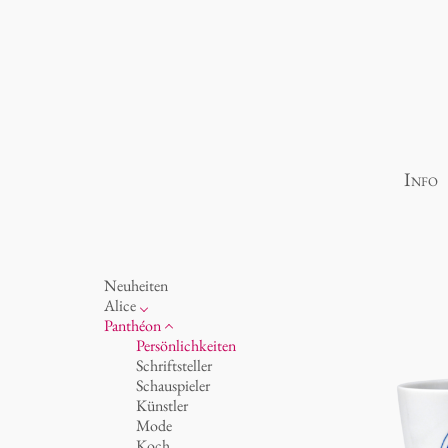
Info
Neuheiten
Alice
Porzellan
Panthéon
Ozean
Persönlichkeiten
Tassen 'Glam' weiß
Schriftsteller
Tassen - weiß
Schauspieler
Tassen 'Glam'
Künstler
Tassen 'de Luxe'
Mode
Becher
Koch