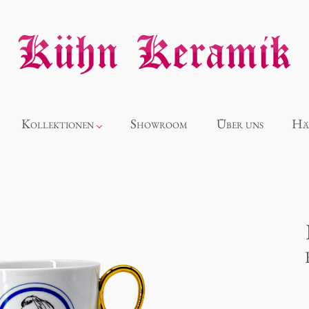
Kollektionen
Showroom
Über uns
Hä
Neuheiten
Alice
Panthéon
Souvenir