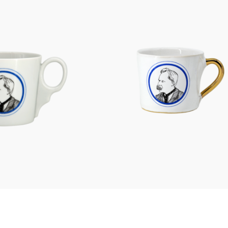
Figuren
Berliner Duft
Einzelstücke