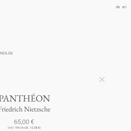
de
en
ndler
PANTHÉON
Friedrich Nietzsche
65,00 €
(Inkl. 19% MwSt.: 10,38 €)