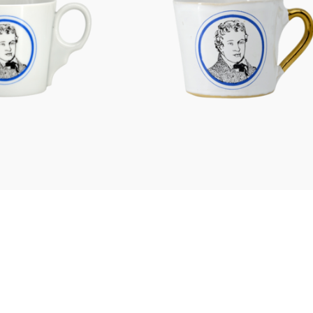
Figuren
Berliner Duft
Einzelstücke