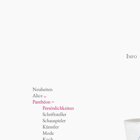
Info
Neuheiten
Alice
Porzellan
Panthéon
Ozean
Persönlichkeiten
Tassen 'Glam' weiß
Schriftsteller
Tassen - weiß
Schauspieler
Tassen 'Glam'
Künstler
Tassen 'de Luxe'
Mode
Becher
Koch