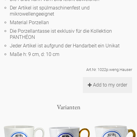
Noël
Teekanne
Vasen 'de Luxe'
Der Artikel ist spülmaschinenfest und
Porzellan
Goldener Käfig
Humor
Hände und Füße
mikrowellengeeignet
Unpraktisch
Runde Teller - weiß
Material Porzellan
Vasen
Ozean
Korb 'de Luxe'
klassische Musiker
Bad
Die Porzellantasse ist exklusiv für die Kollektion
Ovale Teller - weiß
Spielen
Figuren
PANTHÉON
Fressnapf
Schalen 'de Luxe'
Jeder Artikel ist aufgrund der Handarbeit ein Unikat
zeitgenössische Musiker
Schnickschnack
Runde Teller 'de Luxe'
Dies & Das
Schachspiel Alice
Maße h: 9 cm, d: 10 cm
Berliner Duft
Hors d'Œvre
Kleine Kaffeetasse 'Glam'
Präsentation
Tiefe Teller - weiß
Buchstaben
Art.Nr. 1022p.weng.Hauser
Porzellanfiguren
Einzelstücke
Espressotassen 'Glam'
Räucherstäbchenhalter
Add to my order
Ovale Teller 'de Luxe'
Himmel
Alices Schachspiel 'de Luxe'
Lange Teller 'de Luxe'
Besteck
Varianten
noch mehr Figuren