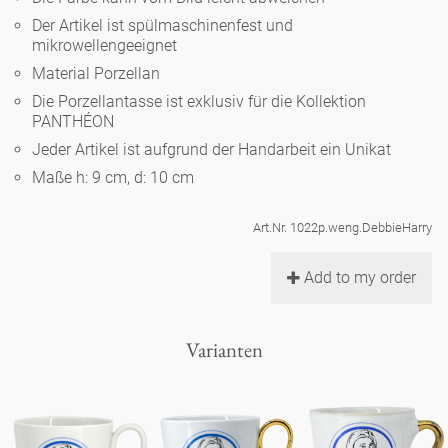
Noël
Teekanne
Vasen 'de Luxe'
Der Artikel ist spülmaschinenfest und
Porzellan
Goldener Käfig
Humor
Hände und Füße
mikrowellengeeignet
Unpraktisch
Runde Teller - weiß
Material Porzellan
Vasen
Ozean
Korb 'de Luxe'
klassische Musiker
Bad
Die Porzellantasse ist exklusiv für die Kollektion
Ovale Teller - weiß
Spielen
Figuren
PANTHÉON
Fressnapf
Schalen 'de Luxe'
Jeder Artikel ist aufgrund der Handarbeit ein Unikat
zeitgenössische Musiker
Schnickschnack
Runde Teller 'de Luxe'
Dies & Das
Schachspiel Alice
Maße h: 9 cm, d: 10 cm
Berliner Duft
Hors d'Œvre
Kleine Kaffeetasse 'Glam'
Präsentation
Tiefe Teller - weiß
Buchstaben
Art.Nr. 1022p.weng.DebbieHarry
Porzellanfiguren
Einzelstücke
Espressotassen 'Glam'
Räucherstäbchenhalter
Add to my order
Ovale Teller 'de Luxe'
Himmel
Alices Schachspiel 'de Luxe'
Lange Teller 'de Luxe'
Besteck
Varianten
noch mehr Figuren