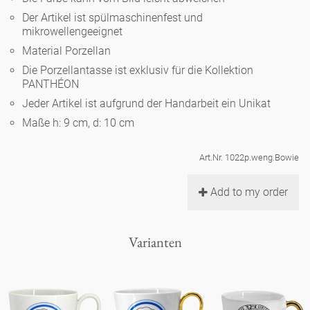
Noël
Teekanne
Vasen 'de Luxe'
Der Artikel ist spülmaschinenfest und
Porzellan
Goldener Käfig
Humor
Hände und Füße
mikrowellengeeignet
Unpraktisch
Runde Teller - weiß
Material Porzellan
Vasen
Ozean
Korb 'de Luxe'
klassische Musiker
Bad
Die Porzellantasse ist exklusiv für die Kollektion
Ovale Teller - weiß
Spielen
Figuren
PANTHÉON
Fressnapf
Schalen 'de Luxe'
Jeder Artikel ist aufgrund der Handarbeit ein Unikat
zeitgenössische Musiker
Schnickschnack
Runde Teller 'de Luxe'
Dies & Das
Schachspiel Alice
Maße h: 9 cm, d: 10 cm
Berliner Duft
Hors d'Œvre
Kleine Kaffeetasse 'Glam'
Präsentation
Tiefe Teller - weiß
Buchstaben
Art.Nr. 1022p.weng.Bowie
Porzellanfiguren
Einzelstücke
Espressotassen 'Glam'
Räucherstäbchenhalter
Add to my order
Ovale Teller 'de Luxe'
Himmel
Alices Schachspiel 'de Luxe'
Lange Teller 'de Luxe'
Besteck
Varianten
noch mehr Figuren