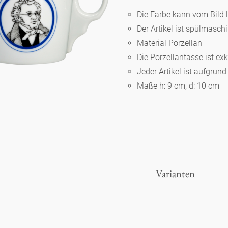
Die Farbe kann vom Bild 
Der Artikel ist spülmasc
Berlin
Material Porzellan
Die Porzellantasse ist ex
Slumberland
Jeder Artikel ist aufgrun
Maße h: 9 cm, d: 10 cm
Karlos
Babylon
Praktisch
Varianten
Unpraktisch