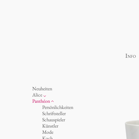
Info
Neuheiten
Alice
Porzellan
Panthéon
Ozean
Persönlichkeiten
Tassen 'Glam' weiß
Schriftsteller
Tassen - weiß
Schauspieler
Tassen 'Glam'
Künstler
Tassen 'de Luxe'
Mode
Becher
Koch