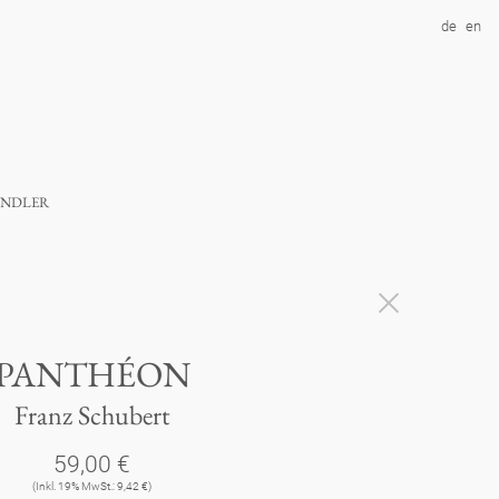
de
en
ndler
PANTHÉON
Franz Schubert
59,00 €
(Inkl. 19% MwSt.: 9,42 €)