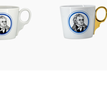
Figuren
Berliner Duft
Einzelstücke