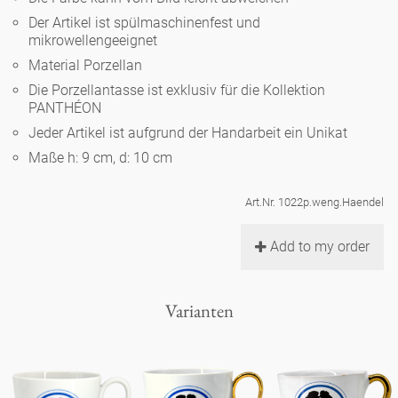
Noël
Teekanne
Vasen 'de Luxe'
Der Artikel ist spülmaschinenfest und
Porzellan
Goldener Käfig
Humor
Hände und Füße
mikrowellengeeignet
Unpraktisch
Runde Teller - weiß
Material Porzellan
Vasen
Ozean
Korb 'de Luxe'
klassische Musiker
Bad
Die Porzellantasse ist exklusiv für die Kollektion
Ovale Teller - weiß
Spielen
Figuren
PANTHÉON
Fressnapf
Schalen 'de Luxe'
Jeder Artikel ist aufgrund der Handarbeit ein Unikat
zeitgenössische Musiker
Schnickschnack
Runde Teller 'de Luxe'
Dies & Das
Schachspiel Alice
Maße h: 9 cm, d: 10 cm
Berliner Duft
Hors d'Œvre
Kleine Kaffeetasse 'Glam'
Präsentation
Tiefe Teller - weiß
Buchstaben
Art.Nr. 1022p.weng.Haendel
Porzellanfiguren
Einzelstücke
Espressotassen 'Glam'
Räucherstäbchenhalter
Add to my order
Ovale Teller 'de Luxe'
Himmel
Alices Schachspiel 'de Luxe'
Lange Teller 'de Luxe'
Besteck
Varianten
noch mehr Figuren