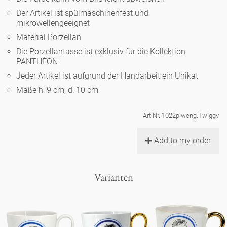
Noël
Teekanne
Vasen 'de Luxe'
Der Artikel ist spülmaschinenfest und
Porzellan
Goldener Käfig
Humor
Hände und Füße
mikrowellengeeignet
Unpraktisch
Runde Teller - weiß
Material Porzellan
Vasen
Ozean
Korb 'de Luxe'
klassische Musiker
Bad
Die Porzellantasse ist exklusiv für die Kollektion
Ovale Teller - weiß
Spielen
Figuren
PANTHÉON
Fressnapf
Schalen 'de Luxe'
Jeder Artikel ist aufgrund der Handarbeit ein Unikat
zeitgenössische Musiker
Schnickschnack
Runde Teller 'de Luxe'
Dies & Das
Schachspiel Alice
Maße h: 9 cm, d: 10 cm
Berliner Duft
Hors d'Œvre
Kleine Kaffeetasse 'Glam'
Präsentation
Tiefe Teller - weiß
Buchstaben
Art.Nr. 1022p.weng.Twiggy
Porzellanfiguren
Einzelstücke
Espressotassen 'Glam'
Räucherstäbchenhalter
Add to my order
Ovale Teller 'de Luxe'
Himmel
Alices Schachspiel 'de Luxe'
Lange Teller 'de Luxe'
Besteck
Varianten
noch mehr Figuren