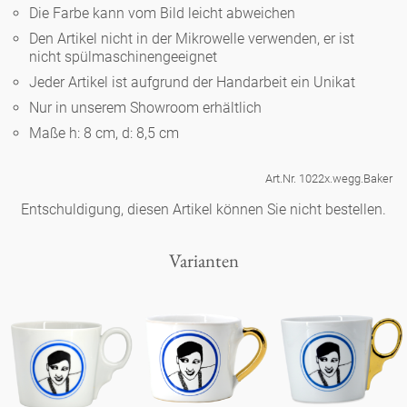
Noël
Teekanne
Die Farbe kann vom Bild leicht abweichen
Vasen 'de Luxe'
Porzellan
Goldener Käfig
Humor
Hände und Füße
Den Artikel nicht in der Mikrowelle verwenden, er ist
Unpraktisch
Runde Teller - weiß
nicht spülmaschinengeeignet
Vasen
Ozean
Korb 'de Luxe'
Jeder Artikel ist aufgrund der Handarbeit ein Unikat
klassische Musiker
Bad
Ovale Teller - weiß
Spielen
Figuren
Nur in unserem Showroom erhältlich
Fressnapf
Schalen 'de Luxe'
Maße h: 8 cm, d: 8,5 cm
zeitgenössische Musiker
Schnickschnack
Runde Teller 'de Luxe'
Dies & Das
Schachspiel Alice
Berliner Duft
Art.Nr. 1022x.wegg.Baker
Hors d'Œvre
Kleine Kaffeetasse 'Glam'
Präsentation
Tiefe Teller - weiß
Buchstaben
Entschuldigung, diesen Artikel können Sie nicht bestellen.
Porzellanfiguren
Einzelstücke
Espressotassen 'Glam'
Räucherstäbchenhalter
Ovale Teller 'de Luxe'
Himmel
Varianten
Alices Schachspiel 'de Luxe'
Lange Teller 'de Luxe'
Besteck
noch mehr Figuren