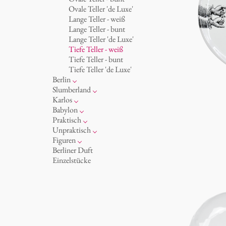
Becher 'de Luxe'
Königlich
Ovale Teller 'de Luxe'
Schalen
Humor
Lange Teller - weiß
Milchkännchen
klassische Musiker
Lange Teller - bunt
zeitgenössische Musiker
Lange Teller 'de Luxe'
Tiefe Teller - weiß
Tiefe Teller - bunt
Tiefe Teller 'de Luxe'
Berlin
Noël
Slumberland
Tassen
Kuchenteller
Karlos
Teller
Teekanne
Fressnapf
Babylon
zum Servieren
Etagere
Vasen 'de Luxe'
Korb 'de Luxe'
Praktisch
Aschenbecher
amuse gueule
Vasen
Schalen 'de Luxe'
Hände und Füße
Unpraktisch
Dosen
Weiß
Bad
Spielen
Figuren
Kerzenständer
Goldener Käfig
Räucherstäbchenhalter
Dies & Das
Schachspiel Alice
Berliner Duft
Schnickschnack
Buchstaben
Porzellanfiguren
Einzelstücke
Präsentation
Himmel
noch mehr Figuren
Besteck