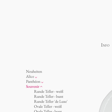
Info
Neuheiten
Alice
Porzellan
Panthéon
Ozean
Persönlichkeiten
Souvenir
Tassen 'Glam' weiß
Schriftsteller
Runde Teller - weiß
Tassen - weiß
Schauspieler
Runde Teller - bunt
Tassen 'Glam'
Künstler
Runde Teller 'de Luxe'
Tassen 'de Luxe'
Mode
Ovale Teller - weiß
Becher
Koch
Ovale Teller - bunt