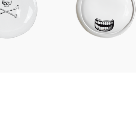
Figuren
Berliner Duft
Einzelstücke