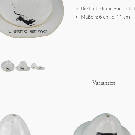
Die Farbe kann vom Bild 
Maße h: 6 cm, d: 11 cm
Berlin
Slumberland
Karlos
Babylon
Varianten
Praktisch
Unpraktisch