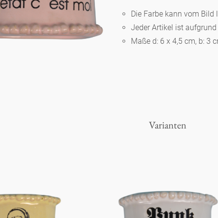
Die Farbe kann vom Bild 
Jeder Artikel ist aufgrun
Berlin
Maße d: 6 x 4,5 cm, b: 3 
Slumberland
Karlos
Varianten
Babylon
Praktisch
Unpraktisch