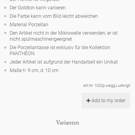
Noël
Teekanne
Vasen 'de Luxe'
Der Goldton kann variieren
Porzellan
Goldener Käfig
Humor
Hände und Füße
Unpraktisch
Runde Teller - weiß
Die Farbe kann vom Bild leicht abweichen
Vasen
Material Porzellan
Ozean
Korb 'de Luxe'
klassische Musiker
Bad
Ovale Teller - weiß
Spielen
Den Artikel nicht in der Mikrowelle verwenden, er ist
Figuren
nicht spülmaschinengeeignet
Fressnapf
Schalen 'de Luxe'
zeitgenössische Musiker
Schnickschnack
Die Porzellantasse ist exklusiv für die Kollektion
Runde Teller 'de Luxe'
Dies & Das
Schachspiel Alice
PANTHÉON
Berliner Duft
Hors d'Œvre
Jeder Artikel ist aufgrund der Handarbeit ein Unikat
Kleine Kaffeetasse 'Glam'
Präsentation
Tiefe Teller - weiß
Buchstaben
Porzellanfiguren
Maße h: 9 cm, d: 10 cm
Einzelstücke
Espressotassen 'Glam'
Räucherstäbchenhalter
Ovale Teller 'de Luxe'
Himmel
Art.Nr. 1022p.wegg.LudwigII
Alices Schachspiel 'de Luxe'
Add to my order
Lange Teller 'de Luxe'
Besteck
noch mehr Figuren
Varianten