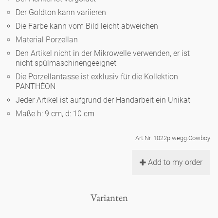
Noël
Teekanne
Vasen 'de Luxe'
Der Goldton kann variieren
Porzellan
Goldener Käfig
Humor
Hände und Füße
Unpraktisch
Runde Teller - weiß
Die Farbe kann vom Bild leicht abweichen
Vasen
Material Porzellan
Ozean
Korb 'de Luxe'
klassische Musiker
Bad
Ovale Teller - weiß
Spielen
Den Artikel nicht in der Mikrowelle verwenden, er ist
Figuren
nicht spülmaschinengeeignet
Fressnapf
Schalen 'de Luxe'
zeitgenössische Musiker
Schnickschnack
Die Porzellantasse ist exklusiv für die Kollektion
Runde Teller 'de Luxe'
Dies & Das
Schachspiel Alice
PANTHÉON
Berliner Duft
Hors d'Œvre
Jeder Artikel ist aufgrund der Handarbeit ein Unikat
Kleine Kaffeetasse 'Glam'
Präsentation
Tiefe Teller - weiß
Buchstaben
Porzellanfiguren
Maße h: 9 cm, d: 10 cm
Einzelstücke
Espressotassen 'Glam'
Räucherstäbchenhalter
Ovale Teller 'de Luxe'
Himmel
Art.Nr. 1022p.wegg.Cowboy
Alices Schachspiel 'de Luxe'
Add to my order
Lange Teller 'de Luxe'
Besteck
noch mehr Figuren
Varianten