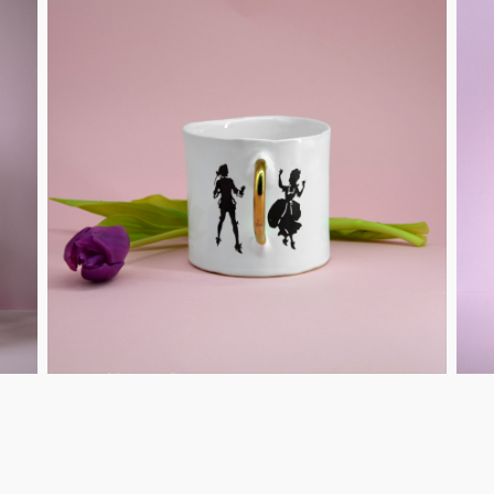
Berlin
Slumberland
Karlos
Babylon
Praktisch
Unpraktisch