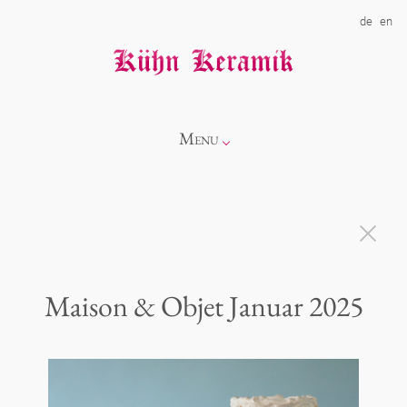
de
en
Menu
Info
Kollektionen
Maison & Objet Januar 2025
Showroom
Neuheiten
Über uns
Alice