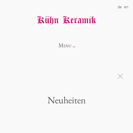
de
en
Menu
Info
Kollektionen
Neuheiten
Showroom
Neuheiten
Über uns
Alice