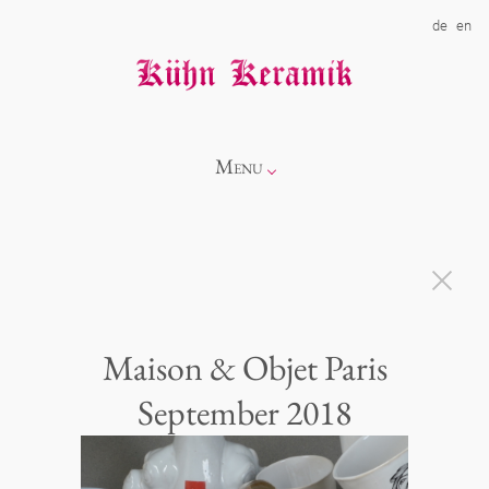
de
en
Menu
Info
Kollektionen
Maison & Objet Paris
Showroom
Neuheiten
September 2018
Über uns
Alice