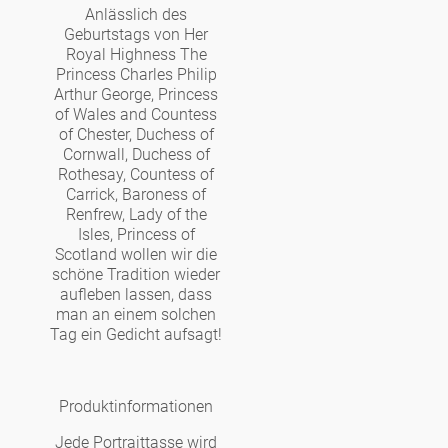
Noël
Teekanne
Anlässlich des
Vasen 'de Luxe'
Porzellan
Goldener Käfig
Geburtstags von Her
Humor
Hände und Füße
Unpraktisch
Runde Teller - weiß
Royal Highness The
Princess Charles Philip
Vasen
Ozean
Korb 'de Luxe'
Arthur George, Princess
klassische Musiker
Bad
Ovale Teller - weiß
Spielen
Figuren
of Wales and Countess
of Chester, Duchess of
Fressnapf
Schalen 'de Luxe'
Cornwall, Duchess of
zeitgenössische Musiker
Schnickschnack
Runde Teller 'de Luxe'
Dies & Das
Rothesay, Countess of
Schachspiel Alice
Berliner Duft
Carrick, Baroness of
Hors d'Œvre
Kleine Kaffeetasse 'Glam'
Präsentation
Renfrew, Lady of the
Tiefe Teller - weiß
Buchstaben
Porzellanfiguren
Isles, Princess of
Einzelstücke
Scotland wollen wir die
Espressotassen 'Glam'
Räucherstäbchenhalter
schöne Tradition wieder
Ovale Teller 'de Luxe'
Himmel
Alices Schachspiel 'de Luxe'
aufleben lassen, dass
man an einem solchen
Tag ein Gedicht aufsagt!
Lange Teller 'de Luxe'
Besteck
noch mehr Figuren
Produktinformationen
Jede Portraittasse wird