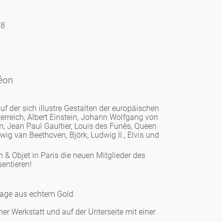
18
éon
f der sich illustre Gestalten der europäischen
erreich, Albert Einstein, Johann Wolfgang von
 Jean Paul Gaultier, Louis des Funès, Queen
ig van Beethoven, Björk, Ludwig II., Elvis und
 & Objet in Paris die neuen Mitglieder des
entieren!
l age aus echtem Gold
liner Werkstatt und auf der Unterseite mit einer