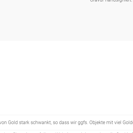
Figuren
Berliner Duft
Einzelstücke
s von Gold stark schwankt, so dass wir ggfs. Objekte mit viel Go