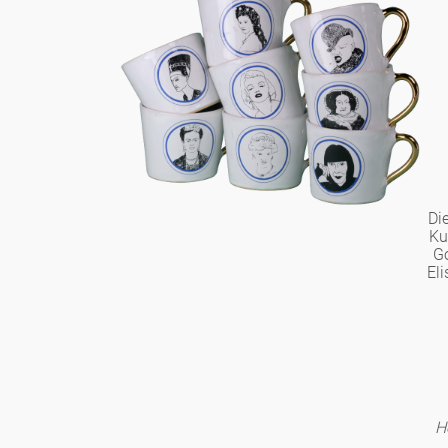
Di
Ku
Go
Eli
H