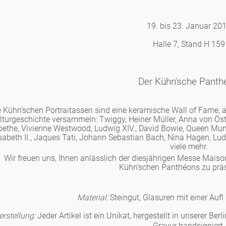
19. bis 23. Januar 20
Berlin
Halle 7, Stand H 159
Slumberland
Der Kühn'sche Panth
Karlos
e Kühn’schen Portraitassen sind eine keramische Wall of Fame, au
lturgeschichte versammeln: Twiggy, Heiner Müller, Anna von Öst
ethe, Vivienne Westwood, Ludwig XIV., David Bowie, Queen Mum,
Babylon
sabeth II., Jaques Tati, Johann Sebastian Bach, Nina Hagen, Ludw
viele mehr.
Wir freuen uns, Ihnen anlässlich der diesjährigen Messe Maison
Praktisch
Kühn’schen Panthéons zu präs
Material:
Steingut, Glasuren mit einer Auf
Unpraktisch
erstellung:
Jeder Artikel ist ein Unikat, hergestellt in unserer Ber
Gravur handsigniert.