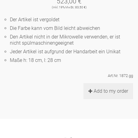
523,00 €
Noël
Teekanne
Vasen 'de Luxe'
(Inkl. 19% MwSt.: 83,50 €)
Porzellan
Goldener Käfig
Humor
Hände und Füße
Unpraktisch
Runde Teller - weiß
Der Artikel ist vergoldet
Vasen
Ozean
Korb 'de Luxe'
Die Farbe kann vom Bild leicht abweichen
klassische Musiker
Bad
Ovale Teller - weiß
Spielen
Figuren
Den Artikel nicht in der Mikrowelle verwenden, er ist
Fressnapf
nicht spülmaschinengeeignet
Schalen 'de Luxe'
zeitgenössische Musiker
Schnickschnack
Runde Teller 'de Luxe'
Dies & Das
Jeder Artikel ist aufgrund der Handarbeit ein Unikat
Schachspiel Alice
Berliner Duft
Maße h: 18 cm, l: 28 cm
Hors d'Œvre
Kleine Kaffeetasse 'Glam'
Präsentation
Tiefe Teller - weiß
Buchstaben
Porzellanfiguren
Einzelstücke
Art.Nr. 1872.gg
Espressotassen 'Glam'
Räucherstäbchenhalter
Ovale Teller 'de Luxe'
Himmel
Alices Schachspiel 'de Luxe'
Add to my order
Lange Teller 'de Luxe'
Besteck
noch mehr Figuren