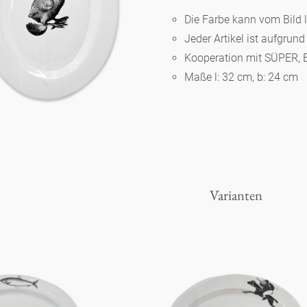
Die Farbe kann vom Bild 
Jeder Artikel ist aufgrun
Berlin
Kooperation mit SÜPER, B
Maße l: 32 cm, b: 24 cm
Slumberland
Karlos
Babylon
Varianten
Praktisch
Unpraktisch