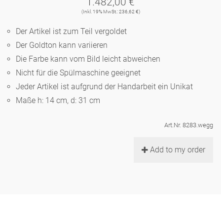
1.482,00 €
Noël
Teekanne
Vasen 'de Luxe'
(Inkl. 19% MwSt.: 236,62 €)
Porzellan
Goldener Käfig
Humor
Hände und Füße
Unpraktisch
Runde Teller - weiß
Der Artikel ist zum Teil vergoldet
Vasen
Ozean
Korb 'de Luxe'
Der Goldton kann variieren
klassische Musiker
Bad
Ovale Teller - weiß
Spielen
Figuren
Die Farbe kann vom Bild leicht abweichen
Fressnapf
Schalen 'de Luxe'
Nicht für die Spülmaschine geeignet
zeitgenössische Musiker
Schnickschnack
Runde Teller 'de Luxe'
Dies & Das
Schachspiel Alice
Jeder Artikel ist aufgrund der Handarbeit ein Unikat
Berliner Duft
Hors d'Œvre
Maße h: 14 cm, d: 31 cm
Kleine Kaffeetasse 'Glam'
Präsentation
Tiefe Teller - weiß
Buchstaben
Porzellanfiguren
Einzelstücke
Art.Nr. 8283.wegg
Espressotassen 'Glam'
Räucherstäbchenhalter
Ovale Teller 'de Luxe'
Himmel
Alices Schachspiel 'de Luxe'
Add to my order
Lange Teller 'de Luxe'
Besteck
noch mehr Figuren