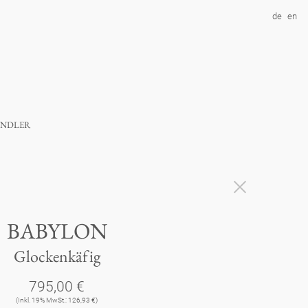
de
en
ndler
BABYLON
Glockenkäfig
795,00 €
(Inkl. 19% MwSt.: 126,93 €)