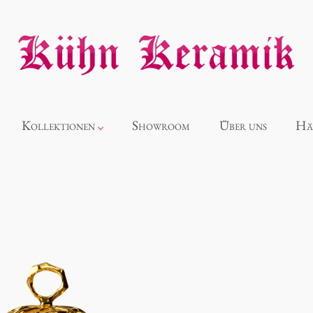
Kollektionen
Showroom
Über uns
Hä
Neuheiten
Alice
Panthéon
Souvenir