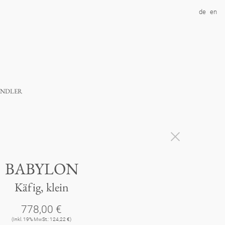
de
en
ndler
BABYLON
Käfig, klein
778,00 €
(Inkl. 19% MwSt.: 124,22 €)