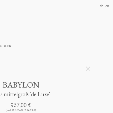
de
en
ndler
BABYLON
is mittelgroß 'de Luxe'
967,00 €
(Inkl. 19% MwSt.: 154,39 €)