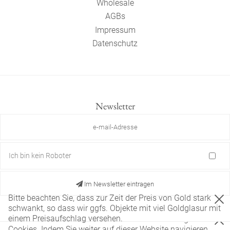
Wholesale
AGBs
Impressum
Datenschutz
Newsletter
Ich bin kein Roboter
Im Newsletter eintragen
Bitte beachten Sie, dass zur Zeit der Preis von Gold stark
schwankt, so dass wir ggfs. Objekte mit viel Goldglasur mit
einem Preisaufschlag versehen.
Diese Website verwendet nur technisch notwendige
Cookies. Indem Sie weiter auf dieser Website navigieren,