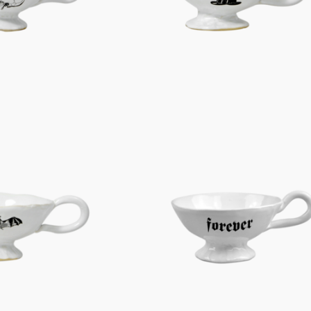
Figuren
Berliner Duft
Einzelstücke