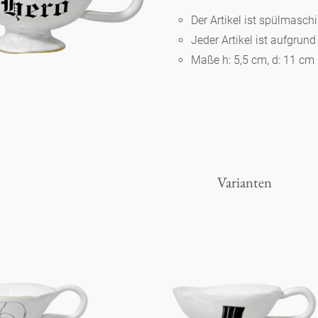
Der Artikel ist spülmasc
Jeder Artikel ist aufgrun
Berlin
Maße h: 5,5 cm, d: 11 cm
Slumberland
Karlos
Varianten
Babylon
Praktisch
Unpraktisch