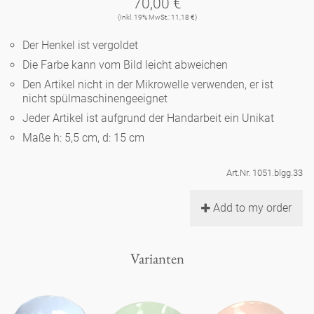
70,00 €
Noël
Teekanne
Vasen 'de Luxe'
(Inkl. 19% MwSt.: 11,18 €)
Porzellan
Goldener Käfig
Humor
Hände und Füße
Unpraktisch
Runde Teller - weiß
Der Henkel ist vergoldet
Vasen
Ozean
Korb 'de Luxe'
Die Farbe kann vom Bild leicht abweichen
klassische Musiker
Bad
Ovale Teller - weiß
Spielen
Figuren
Den Artikel nicht in der Mikrowelle verwenden, er ist
Fressnapf
nicht spülmaschinengeeignet
Schalen 'de Luxe'
zeitgenössische Musiker
Schnickschnack
Runde Teller 'de Luxe'
Dies & Das
Jeder Artikel ist aufgrund der Handarbeit ein Unikat
Schachspiel Alice
Berliner Duft
Maße h: 5,5 cm, d: 15 cm
Hors d'Œvre
Kleine Kaffeetasse 'Glam'
Präsentation
Tiefe Teller - weiß
Buchstaben
Porzellanfiguren
Einzelstücke
Art.Nr. 1051.blgg.33
Espressotassen 'Glam'
Räucherstäbchenhalter
Ovale Teller 'de Luxe'
Himmel
Alices Schachspiel 'de Luxe'
Add to my order
Lange Teller 'de Luxe'
Besteck
noch mehr Figuren
Varianten