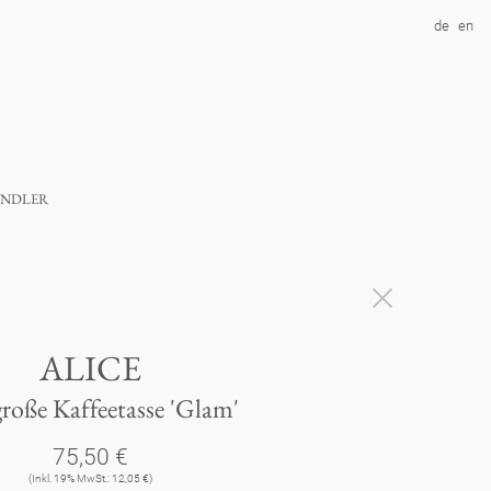
de
en
ndler
ALICE
große Kaffeetasse 'Glam'
75,50 €
(Inkl. 19% MwSt.: 12,05 €)