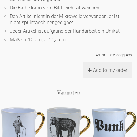
Noël
Teekanne
Vasen 'de Luxe'
Die Farbe kann vom Bild leicht abweichen
Porzellan
Goldener Käfig
Humor
Hände und Füße
Unpraktisch
Runde Teller - weiß
Den Artikel nicht in der Mikrowelle verwenden, er ist
nicht spülmaschinengeeignet
Vasen
Ozean
Korb 'de Luxe'
klassische Musiker
Bad
Jeder Artikel ist aufgrund der Handarbeit ein Unikat
Ovale Teller - weiß
Spielen
Figuren
Maße h: 10 cm, d: 11,5 cm
Fressnapf
Schalen 'de Luxe'
zeitgenössische Musiker
Schnickschnack
Runde Teller 'de Luxe'
Dies & Das
Schachspiel Alice
Berliner Duft
Art.Nr. 1025.gegg.489
Hors d'Œvre
Kleine Kaffeetasse 'Glam'
Präsentation
Tiefe Teller - weiß
Buchstaben
Add to my order
Porzellanfiguren
Einzelstücke
Espressotassen 'Glam'
Räucherstäbchenhalter
Ovale Teller 'de Luxe'
Himmel
Alices Schachspiel 'de Luxe'
Varianten
Lange Teller 'de Luxe'
Besteck
noch mehr Figuren