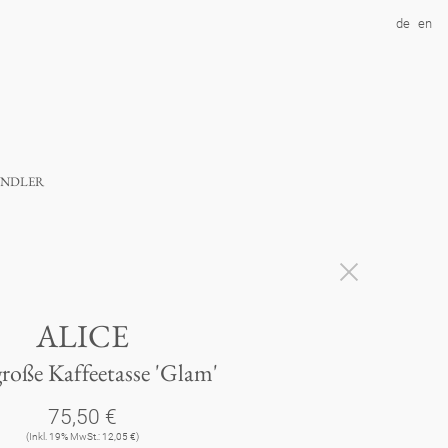
de
en
ndler
ALICE
große Kaffeetasse 'Glam'
75,50 €
(Inkl. 19% MwSt.: 12,05 €)