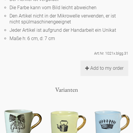
Noël
Teekanne
Vasen 'de Luxe'
Die Farbe kann vom Bild leicht abweichen
Porzellan
Goldener Käfig
Humor
Hände und Füße
Unpraktisch
Runde Teller - weiß
Den Artikel nicht in der Mikrowelle verwenden, er ist
nicht spülmaschinengeeignet
Vasen
Ozean
Korb 'de Luxe'
klassische Musiker
Bad
Jeder Artikel ist aufgrund der Handarbeit ein Unikat
Ovale Teller - weiß
Spielen
Figuren
Maße h: 6 cm, d: 7 cm
Fressnapf
Schalen 'de Luxe'
zeitgenössische Musiker
Schnickschnack
Runde Teller 'de Luxe'
Dies & Das
Schachspiel Alice
Berliner Duft
Art.Nr. 1021x.blgg.31
Hors d'Œvre
Kleine Kaffeetasse 'Glam'
Präsentation
Tiefe Teller - weiß
Buchstaben
Add to my order
Porzellanfiguren
Einzelstücke
Espressotassen 'Glam'
Räucherstäbchenhalter
Ovale Teller 'de Luxe'
Himmel
Alices Schachspiel 'de Luxe'
Varianten
Lange Teller 'de Luxe'
Besteck
noch mehr Figuren