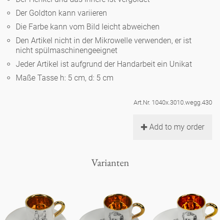
Noël
Teekanne
Vasen 'de Luxe'
Der Goldton kann variieren
Porzellan
Goldener Käfig
Humor
Hände und Füße
Unpraktisch
Runde Teller - weiß
Die Farbe kann vom Bild leicht abweichen
Vasen
Den Artikel nicht in der Mikrowelle verwenden, er ist
Ozean
Korb 'de Luxe'
klassische Musiker
Bad
nicht spülmaschinengeeignet
Ovale Teller - weiß
Spielen
Figuren
Jeder Artikel ist aufgrund der Handarbeit ein Unikat
Fressnapf
Schalen 'de Luxe'
zeitgenössische Musiker
Schnickschnack
Maße Tasse h: 5 cm, d: 5 cm
Runde Teller 'de Luxe'
Dies & Das
Schachspiel Alice
Berliner Duft
Hors d'Œvre
Art.Nr. 1040x.3010.wegg.430
Kleine Kaffeetasse 'Glam'
Präsentation
Tiefe Teller - weiß
Buchstaben
Porzellanfiguren
Einzelstücke
Add to my order
Espressotassen 'Glam'
Räucherstäbchenhalter
Ovale Teller 'de Luxe'
Himmel
Alices Schachspiel 'de Luxe'
Varianten
Lange Teller 'de Luxe'
Besteck
noch mehr Figuren