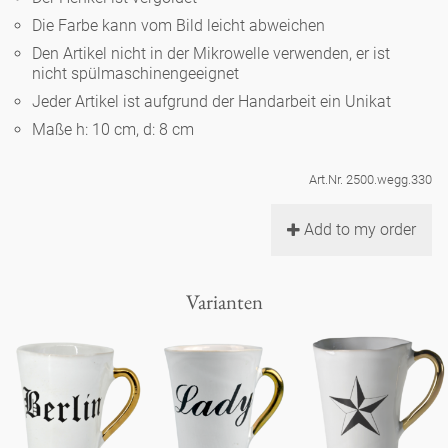
Noël
Teekanne
Vasen 'de Luxe'
Die Farbe kann vom Bild leicht abweichen
Porzellan
Goldener Käfig
Humor
Hände und Füße
Unpraktisch
Runde Teller - weiß
Den Artikel nicht in der Mikrowelle verwenden, er ist
nicht spülmaschinengeeignet
Vasen
Ozean
Korb 'de Luxe'
klassische Musiker
Bad
Jeder Artikel ist aufgrund der Handarbeit ein Unikat
Ovale Teller - weiß
Spielen
Figuren
Maße h: 10 cm, d: 8 cm
Fressnapf
Schalen 'de Luxe'
zeitgenössische Musiker
Schnickschnack
Runde Teller 'de Luxe'
Dies & Das
Schachspiel Alice
Berliner Duft
Art.Nr. 2500.wegg.330
Hors d'Œvre
Kleine Kaffeetasse 'Glam'
Präsentation
Tiefe Teller - weiß
Buchstaben
Add to my order
Porzellanfiguren
Einzelstücke
Espressotassen 'Glam'
Räucherstäbchenhalter
Ovale Teller 'de Luxe'
Himmel
Alices Schachspiel 'de Luxe'
Varianten
Lange Teller 'de Luxe'
Besteck
noch mehr Figuren