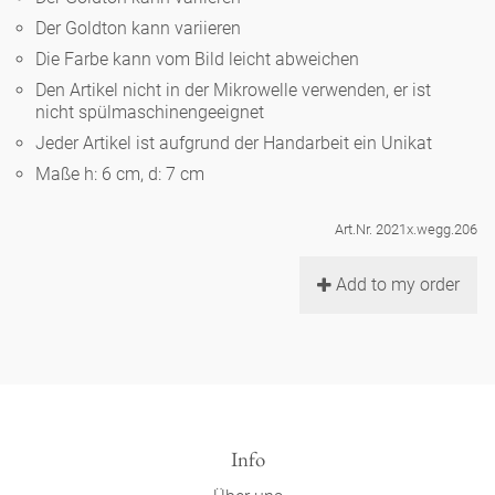
Noël
Teekanne
Vasen 'de Luxe'
Der Goldton kann variieren
Porzellan
Goldener Käfig
Humor
Hände und Füße
Unpraktisch
Runde Teller - weiß
Die Farbe kann vom Bild leicht abweichen
Vasen
Den Artikel nicht in der Mikrowelle verwenden, er ist
Ozean
Korb 'de Luxe'
klassische Musiker
Bad
nicht spülmaschinengeeignet
Ovale Teller - weiß
Spielen
Figuren
Jeder Artikel ist aufgrund der Handarbeit ein Unikat
Fressnapf
Schalen 'de Luxe'
zeitgenössische Musiker
Schnickschnack
Maße h: 6 cm, d: 7 cm
Runde Teller 'de Luxe'
Dies & Das
Schachspiel Alice
Berliner Duft
Hors d'Œvre
Art.Nr. 2021x.wegg.206
Kleine Kaffeetasse 'Glam'
Präsentation
Tiefe Teller - weiß
Buchstaben
Porzellanfiguren
Einzelstücke
Add to my order
Espressotassen 'Glam'
Räucherstäbchenhalter
Ovale Teller 'de Luxe'
Himmel
Alices Schachspiel 'de Luxe'
Lange Teller 'de Luxe'
Besteck
noch mehr Figuren
Info