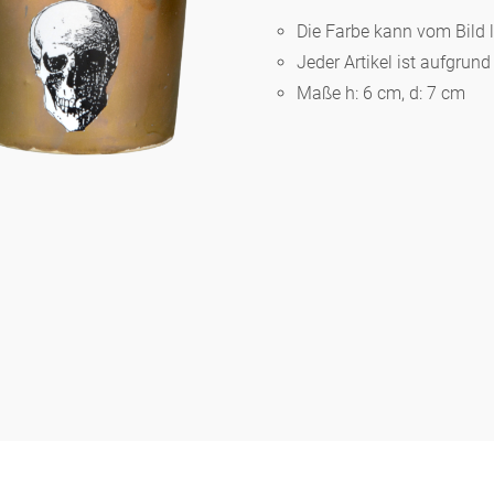
Die Farbe kann vom Bild 
Jeder Artikel ist aufgrun
Berlin
Maße h: 6 cm, d: 7 cm
Slumberland
Karlos
Babylon
Praktisch
Unpraktisch